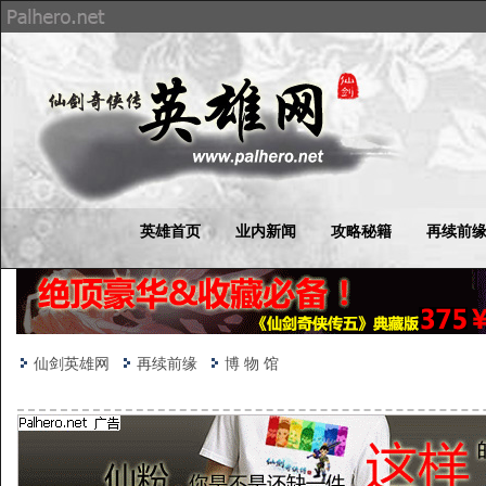
英雄首页
业内新闻
攻略秘籍
再续前
仙剑英雄网
再续前缘
博 物 馆