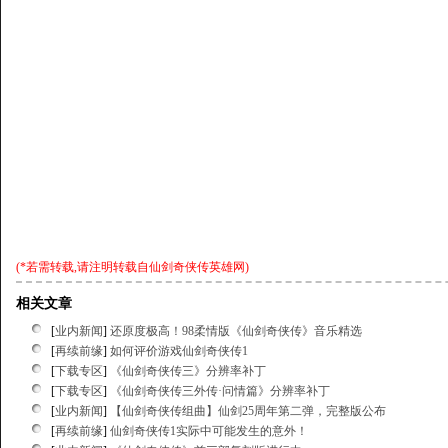
(*若需转载,请注明转载自
仙剑奇侠传英雄网
)
相关文章
[
业内新闻
]
还原度极高！98柔情版《仙剑奇侠传》音乐精选
[
再续前缘
]
如何评价游戏仙剑奇侠传1
[
下载专区
]
《仙剑奇侠传三》分辨率补丁
[
下载专区
]
《仙剑奇侠传三外传·问情篇》分辨率补丁
[
业内新闻
]
【仙剑奇侠传组曲】仙剑25周年第二弹，完整版公布
[
再续前缘
]
仙剑奇侠传1实际中可能发生的意外！