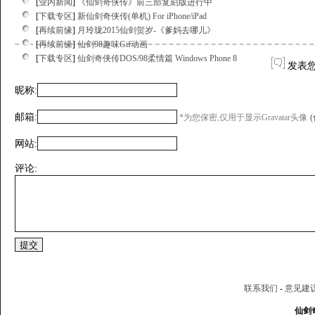
[
业内新闻
]
《仙剑奇侠传》前三部复刻版进行中
[
下载专区
]
新仙剑奇侠传(单机) For iPhone/iPad
[
再续前缘
]
月玲珑2015仙剑贺岁-《爹妈去哪儿》
[
再续前缘
]
仙剑98趣味Gif动画
[
下载专区
]
仙剑奇侠传DOS/98柔情篇 Windows Phone 8
发表
昵称:
邮箱:
*为您保密,仅用于显示Gravatar头像
网站:
评论:
联系我们
-
意见建
仙剑