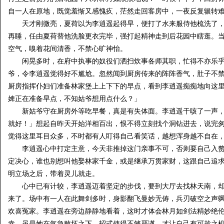
自一人在原地，既觉羞惭又感愧疚，茫然走回客房中，一夜反复辗转
天才刚微亮，夏荷以为李逍遥起得早，便打了水来服侍他梳洗了，
再睡，任由夏荷替他洗脸更衣完毕，强打起精神走到后花园中瞎逛。
空气，嗅着花间清香，不禁心旷神怡。
闲晃多时，在府中执事的奴役们洒扫炊事各师其职，忙得不亦乐乎
爷，令李逍遥觉得好不尴尬。忽然闻到厨房传来的阵阵香气，肚子不
厨房指挥仆妇们准备林家堡上上下下的早点，看到李逍遥痴痴地向这
婢正在准备早点，不知姑爷想用点什么？」
新姑爷守在厨房外等吃早餐，真是有失体面。李逍遥干咳了一声，
就好！」想起自昨天开始洋相百出，恨不得立刻找个洞钻进去，说完
觉得这里耳目众多，不时都有人盯得自己看笑话，越想浑身越不自在
李逍遥心中打定主意，今天非推掉这门亲事不可，否则要自己入赘
定决心，谁也别想叫他娶林家千金，或是继承万贯家财，这跟自己追
明立场之后，带着灵儿就走。
心中已有计较，李逍遥迈着坚定的步伐，要到大厅去找林天南，却
来了。场中有一人在此舞剑多时，身影翻飞曼妙无俦，兵刃破空之声
欢喜冤家。李逍遥在旁边静静地看着，这时才体会林月如剑法精妙绝
幸。虽是她在气急败坏之下，招式使得不够严谨，才让自己有可趁之