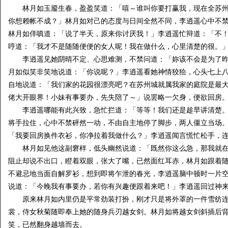
林月如玉靥生春，盈盈笑道：「嘻～谁叫你要打赢我，现在全苏州
你想赖帐不成？」林月如对己的态度与日间全然不同，李逍遥心中不
林月如佯嗔道：「说了半天，原来你讨厌我！」李逍遥忙辩道：「不！
哼道：「我才不是随随便便的女人呢！我在做什么，心里清楚的很。
李逍遥见她阴晴不定、心思难测，不禁问道：「妳该不会是为了昨
月如似笑非笑地说道：「你说呢？」李逍遥看她神情狡狯，心头七上
自地说道：「我们家的花园很漂亮吧？在苏州城就属我家的庭院是最
佬大开眼界！小妹有事要办，先失陪了～」说罢略一欠身，便欲回房
李逍遥哪能有此兴致，急忙拦道：「等等！我们还是趁早讲清楚。
将手拉住，心中不禁砰然一动，不由自主地停了脚步，两人僵立当场
「我要回房换件衣衫，你净拉着我做什么？」李逍遥闻言慌忙松手，
林月如见他这副窘样，低头幽然说道：「既然你这么急，那我就在
阻止却说不出口，瞪着双眼，张大了嘴，已然面红耳赤，林月如跟着
不避忌地当面自解罗衫，想到即将乍泄的春光，李逍遥脑中顿时一片
说道：「今晚我有事要办，若你有兴趣便跟着来吧！」李逍遥回过神
原来林月如内里仍是平常劲装打扮，刚才只是将外罩的一件雪纺连
裳，侍女秋菊随即奉上她的随身兵刃越女剑。林月如将越女剑斜插后
笑，已然翻身越墙而去。