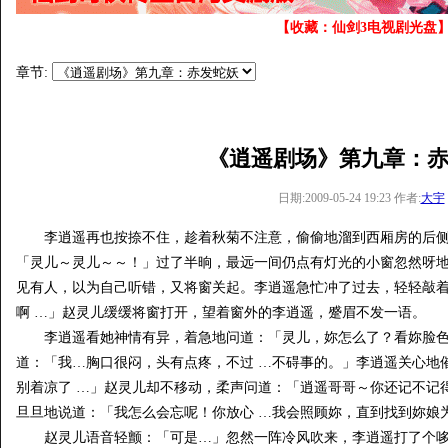
【收藏：仙剑3电视剧光盘
章节:
《逍遥剧场》第九章：
日期:2009-05-24 19:23 作者:
大宇
李逍遥再也按捺不住，趁着秋菊不注意，偷偷地溜到西厢房的后侧
「灵儿～灵儿～～！」过了半晌，最远一间仍点有灯光的小窗忽然呀
见有人，以为自己听错，又将窗关起。李逍遥急忙冲了过去，轻轻敲
啊 …」赵灵儿缓缓将窗打开，望着窗外的李逍遥，蹙眉不发一语。
李逍遥看她神情有异，着急地问道：「灵儿，妳怎么了？看妳脸色
道：「我…胸口很闷，头有点疼，不过 …不碍事的。」李逍遥关心地
别着凉了 …」赵灵儿却不移动，柔声问道：「逍遥哥哥～你还记不记
旦旦地说道：「我怎么会忘呢！你放心 …我会照顾妳，直到找到妳娘
赵灵儿语音轻颤：「可是…」忽然一阵冷风吹来，李逍遥打了个哆