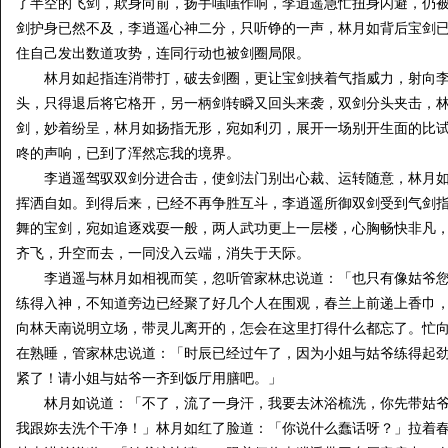
了半空的飞剑，欺身向前，扬手嗤嗤作响，李逍遥急忙扭身闪避，仍
剑护身已然不及，李逍遥心神二分，只听铮的一声，林月如背后宝剑
住自己发出数道攻势，连同行动也被剑圈局限。
林月如起指连消带打，破去剑圈，更让宝剑挟着气指威力，射向李
头，只得退后将它格开，另一柄剑转瞬又回头来袭，双剑分头夹击，
剑，妙着纷呈，林月如扬指无形，宛如利刃，展开一场别开生面的比
咚的声响，已到了浑然忘我的境界。
李逍遥驾驭双剑分进合击，使剑法门别出心裁、运转随意，林月如
挥洒自如。到得后来，已经不再争胜互斗，李逍遥所御双剑受到气剑
舞的宝剑，宛如追逐戏耍一般，两人武功更上一层楼，心胸畅快非凡
齐飞，升空而去，一同没入云端，消失于天际。
李逍遥与林月如相视而笑，忽听管家林忠说道：「也只有像姑爷您
练得入神，不知道旁边已经聚了好几个人在围观，春兰上前递上香巾
向林天南说明立场，带灵儿离开的，怎会在这里打得什么都忘了。忙
在熟睡，管家林忠说道：「时辰已经过午了，因为小姐与姑爷练得起
紧了！请小姐与姑爷一齐到饭厅用膳吧。」
林月如说道：「不了，流了一身汗，我要去沐浴梳洗，你先带姑爷
我跟妳去洗个干净！」林月如红了脸道：「你说什么蠢话呀？」拉着