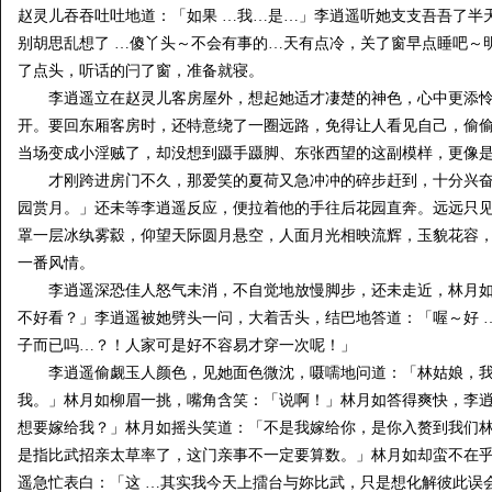
赵灵儿吞吞吐吐地道：「如果 …我…是…」李逍遥听她支支吾吾了半
别胡思乱想了 …傻丫头～不会有事的…天有点冷，关了窗早点睡吧～
了点头，听话的闩了窗，准备就寝。
李逍遥立在赵灵儿客房屋外，想起她适才凄楚的神色，心中更添怜
开。要回东厢客房时，还特意绕了一圈远路，免得让人看见自己，偷
当场变成小淫贼了，却没想到蹑手蹑脚、东张西望的这副模样，更像
才刚跨进房门不久，那爱笑的夏荷又急冲冲的碎步赶到，十分兴奋
园赏月。」还未等李逍遥反应，便拉着他的手往后花园直奔。远远只
罩一层冰纨雾縠，仰望天际圆月悬空，人面月光相映流辉，玉貌花容
一番风情。
李逍遥深恐佳人怒气未消，不自觉地放慢脚步，还未走近，林月如
不好看？」李逍遥被她劈头一问，大着舌头，结巴地答道：「喔～好 
子而已吗…？！人家可是好不容易才穿一次呢！」
李逍遥偷觑玉人颜色，见她面色微沈，嗫嚅地问道：「林姑娘，我
我。」林月如柳眉一挑，嘴角含笑：「说啊！」林月如答得爽快，李逍
想要嫁给我？」林月如摇头笑道：「不是我嫁给你，是你入赘到我们
是指比武招亲太草率了，这门亲事不一定要算数。」林月如却蛮不在
遥急忙表白：「这 …其实我今天上擂台与妳比武，只是想化解彼此误