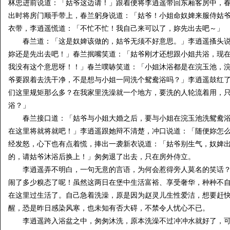
林忠进前说道：「姑爷这边请！」跟着便将李逍遥带回东厢客房中，
出时将房门顺手带上，春兰躬身说道：「姑爷！小姐命奴婢来服侍姑
衣带，李逍遥慌道：「不忙不忙！我自己来可以了，妳先出去吧～」
春兰道：「这是奴婢该做的，姑爷无须不好意思。」李逍遥搔头说
妳还是先出去吧！」春兰抿嘴笑道：「姑爷刚才还想跟小姐共浴，现在
我没有这个意思呀！！」春兰噗哧笑道：「小姐沐浴都是在浣玉池，
爷要跟着去洗干净，不是想与小姐一同洗个鸳鸯浴吗？」李逍遥鼓红
们这里规矩那么多？在我家里洗澡就一个地方，要洗的人轮流着用，
浴？」
春兰接口道：「姑爷与小姐大婚之后，要与小姐在浣玉池洗鸳鸯浴
在这里将就将就吧！」李逍遥跟她辩不清楚，冲口说道：「随便妳怎
经发怒，心下也有点着慌，捧出一袭新衣说道：「姑爷别生气，奴婢
的，请姑爷沐浴后换上！」匆匆退了出去，只在房外侍立。
李逍遥弄不明白，一句无意的言语，为何会惹得旁人莫名的笑话？
闹了多少糗态了呢！虽然这两日在堡中生活富裕、享受奢华，种种不
在这里过生活了。自己急着洗澡，原是因为赵灵儿生性爱洁，想要赶
醒，恐是昨日感染风寒，也未知有否大碍，不禁令人忧心不已。
李逍遥跨入浴盆之中，匆匆沐洗，原本洗澡不过冲冲水就好了，可