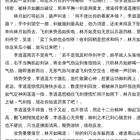
然筑起一道剑墙，却是水月宫的不传秘招「千山独行」。但李逍遥以
绵密，被林月如觑出破绽，简单平胸一剑直捣黄龙，便逼得李逍遥撤
林月如打得起兴，扬声叫道：「何不使出你的看家本领？」李逍遥
题？」手中剑望空一掷，剑被抛到最高处，劲力消退，还未来得及下
奔向林月如而去。飞剑来势迅如疾电，林月如竟似无意以兵器挡格，
剑停空，笑道：「蛮丫头妳也会怕呀！收剑回鞘是想求和吗？」林月
你这呆瓜小贼，放马过来吧！」
李逍遥闻言不觉有气：「若不是我及时停剑半空，妳早就人头落地
话，右手当胸掐起剑诀，将全身气劲运到食指指尖，只听林月如娇喝
气劲，随即激射而出，无形气劲与凌虚飞剑凭空交击，铿锵一声巨响
情势突变，李逍遥方寸微乱，急忙敛聚心神，想要运功御剑再上，
老远。李逍遥惊慌回身快步追上，数度控剑回攻，都被林月如纤指连
如气定神闲遥遥一指，李逍遥想稳住飞剑便慌忙得汗如雨下，林月如
之秘－气剑指，现在你知道厉害了吧！」
李逍遥受不得激，性子又起，也不答话，用足十二分精神，御起宝
高，翻飞翱翔煞是好看，李逍遥心无旁鹜，御剑之术已到心随意转，
也不硬抗，只当是拂面清风，顺势游转，借劲反攻。
攻势屡屡落空，林月如喝道：「你的剑只会东躲西逃，难道蜀山仙