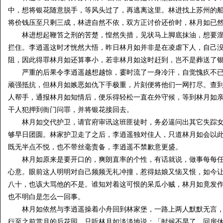
中，想将银花随意脱手，等风头过了，再逃离这里。林进找上苏州的
将价钱压至只剩三成，林进自然不依，双方正讨价还价时，林月如已
林进想起鞭笞之刑的苦楚，惶然失措，见状马上脚底抹油，想要溜
拦住。李逍遥这时才恍然大悟，昨日林月如并非是在凌虐下人，自己
阻，因此得罪林月如还算事小，若非林月如这时赶到，岂不是葬送了
严重的后果令李逍遥越想越惊，霎时流了一身冷汗，自觉愧疚不已
顽强抵抗，但林月如嫉恶如仇下手极重，片刻便将他们一网打尽。查
人帮手，通报林月如知情后，便乐得轻松一直在外守候，等到林月如
干人犯押到衙门问罪，并将银花接回去。
林月如交代护卫，请官府审讯这班匪徒时，务必逼问出其它失踪女
够早日团圆。林家护卫走了之后，李逍遥独对佳人，只道林月如会以
既无半点不悦，也不带丝毫责备，李逍遥不禁歉意更盛。
林月如原来是要开口的，爽朗直率的个性，有话就说，做事每每任
心意。眼前这人明明对自己频频无礼冲撞，惹得姑娘又恼又恨，如今
八十，也该大骂他的不是。谁知对着这可恨的呆瓜小贼，林月如竟发
也不明白是怎么一回事。
林月如依然与李逍遥操着小舟回到林家堡，一路上两人默默无言，
行至之前赏月的后花园，只听林月如淡淡地说：「时候不早了，回房