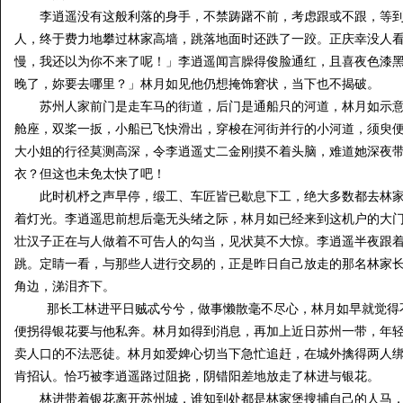
李逍遥没有这般利落的身手，不禁踌躇不前，考虑跟或不跟，等到
人，终于费力地攀过林家高墙，跳落地面时还跌了一跤。正庆幸没人
慢，我还以为你不来了呢！」李逍遥闻言臊得俊脸通红，且喜夜色漆
晚了，妳要去哪里？」林月如见他仍想掩饰窘状，当下也不揭破。
苏州人家前门是走车马的街道，后门是通船只的河道，林月如示意
舱座，双桨一扳，小船已飞快滑出，穿梭在河街并行的小河道，须臾
大小姐的行径莫测高深，令李逍遥丈二金刚摸不着头脑，难道她深夜
衣？但这也未免太快了吧！
此时机杼之声早停，缎工、车匠皆已歇息下工，绝大多数都去林家
着灯光。李逍遥思前想后毫无头绪之际，林月如已经来到这机户的大
壮汉子正在与人做着不可告人的勾当，见状莫不大惊。李逍遥半夜跟
跳。定睛一看，与那些人进行交易的，正是昨日自己放走的那名林家
角边，涕泪齐下。
那长工林进平日贼忒兮兮，做事懒散毫不尽心，林月如早就觉得不
便拐得银花要与他私奔。林月如得到消息，再加上近日苏州一带，年
卖人口的不法恶徒。林月如爱婢心切当下急忙追赶，在城外擒得两人
肯招认。恰巧被李逍遥路过阻挠，阴错阳差地放走了林进与银花。
林进带着银花离开苏州城，谁知到处都是林家堡搜捕自己的人马，