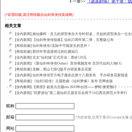
下一章>>
《逍遥剧场》第十章：隐
(*若需转载,请注明转载自
仙剑奇侠传英雄网
)
相关文章
[
业内新闻
]
姚仙爆料：灵儿的原型来自大专时邻桌，月如的原型来自一位女
[
业内新闻
]
【仙剑奇侠传组曲】仙剑25周年第二弹，完整版公布
[
再续前缘
]
仙剑奇侠传1实际中可能发生的意外！
[
再续前缘
]
那些年李逍遥错过的红颜知己
[
业内新闻
]
北京“仙剑城”正式开业：票价120元
[
业内新闻
]
《新仙剑奇侠传Online》宣传视频发布 含历代仙剑人物CG
[
再续前缘
]
龙幽，蜀山七怪Q版手办研发幕后花絮
[
业内新闻
]
仙剑奇侠传官方电子微杂志第十八期发布 手办研发花絮报道
[
再续前缘
]
《仙剑5前传》主题歌曲《仙剑梦缘》发布 官网改版
[
业内新闻
]
【美歪】赵灵儿主题cos 2013年台历——梦蛇 接受预订
[
业内新闻
]
“回梦游仙”第二届仙剑主题音乐会将于14日西北师范大学举行
昵称:
邮箱:
*为您保密,仅用于显示Gravatar头像
网站: