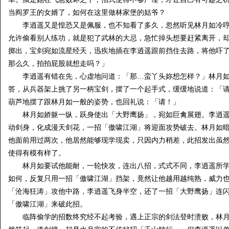
当阎罗王的女婿了，如何在这里做林家堡的姑爷？
李逍遥又是惶恐又是佩服，也不知看了多久，忽然听见林月如冷哼
允许偷看别人练功，就是犯了武林的大忌，急忙掉头想要赶紧离开，
掷出，宝剑宛如流星经天，迅疾地插在李逍遥跟前挡住去路，将他吓
那么久，拍拍屁股就想走吗？」
李逍遥有错在先，心虚地问道：「那…蛮丫头妳想怎样？」林月如
答，从兵器架上挑了另一柄宝剑，摆了一个起手式，缓缓地说道：「
葫芦地摆了跟林月如一般的姿势，也回礼说：「请！」
林月如娇躯一纵，跃身使出「大野鹰扬」，宛如巨禽展翅。李逍遥
动剑身，化成漫天剑花，一招「傲啸江湖」将迎面攻势破去。林月如
他面前用过两次，他居然能够现学现卖，只因内力稍差，此招发出虽
使得有模有样了。
林月如要试他能耐，一轮快攻，连出八招，式式不同，李逍遥所学
如何，反复只用一招「傲啸江湖」挡架，竟然让他越用越纯熟，威力
「沧海狂涛」攻他中路，李逍遥飞身半空，还了一招「大野鹰扬」连
「傲啸江湖」来破此招。
临阵偷学的招数终究经不起考验，遇上正宗的剑法登时溃败，林月