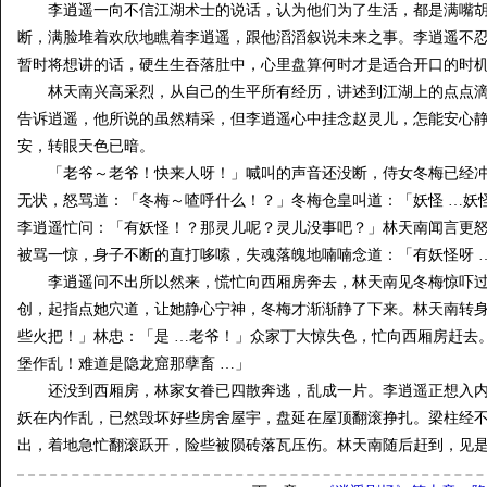
李逍遥一向不信江湖术士的说话，认为他们为了生活，都是满嘴胡
断，满脸堆着欢欣地瞧着李逍遥，跟他滔滔叙说未来之事。李逍遥不
暂时将想讲的话，硬生生吞落肚中，心里盘算何时才是适合开口的时
林天南兴高采烈，从自己的生平所有经历，讲述到江湖上的点点滴
告诉逍遥，他所说的虽然精采，但李逍遥心中挂念赵灵儿，怎能安心
安，转眼天色已暗。
「老爷～老爷！快来人呀！」喊叫的声音还没断，侍女冬梅已经冲
无状，怒骂道：「冬梅～喳呼什么！？」冬梅仓皇叫道：「妖怪 …妖
李逍遥忙问：「有妖怪！？那灵儿呢？灵儿没事吧？」林天南闻言更
被骂一惊，身子不断的直打哆嗦，失魂落魄地喃喃念道：「有妖怪呀 
李逍遥问不出所以然来，慌忙向西厢房奔去，林天南见冬梅惊吓过
创，起指点她穴道，让她静心宁神，冬梅才渐渐静了下来。林天南转
些火把！」林忠：「是 …老爷！」众家丁大惊失色，忙向西厢房赶去
堡作乱！难道是隐龙窟那孽畜 …」
还没到西厢房，林家女眷已四散奔逃，乱成一片。李逍遥正想入内
妖在内作乱，已然毁坏好些房舍屋宇，盘延在屋顶翻滚挣扎。梁柱经
出，着地急忙翻滚跃开，险些被陨砖落瓦压伤。林天南随后赶到，见是