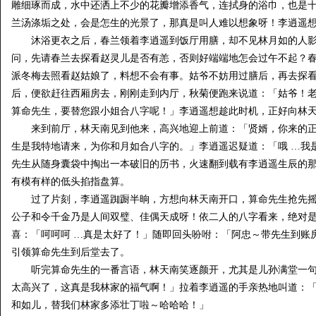
雕细琢而成，水中还洒上不少的花瓣增添香气，连拭身的浴巾，也是
兰汤涤垢之处，会是怎生的光景了，那真是叫人难以想象呀！李逍遥
沐浴更衣之后，春兰领着李逍遥到饭厅用膳，却不见林月如的人影
问，先请春兰去探看赵灵儿是否有恙，否则好端端地怎会过午不起？
派冬梅去照看赵姑娘了，料想不会有事。姑爷不妨用过膳后，再去探
后，便欲赶往西厢房去，刚刚走到内厅，秋菊便跑来说道：「姑爷！
算命先生，要替您跟小姐合八字呢！」李逍遥想趁此时机，正好向林
来到前厅，林天南见到他来，高兴地迎上前道：「贤婿，你来的正
生是我特地请来，为你和月如合八字的。」李逍遥迟疑道：「哦 …我
先生从随身囊袋中掏出一本破旧的历书，火速翻到载有李逍遥生辰的那
有模有样的低头掐指盘算。
过了片刻，李逍遥踟蹰半晌，方想向林天南开口，算命先生抢先摇
公子和令千金乃是人间双璧、佳偶天成呀！依二人的八字看来，绝对
喜：「呵呵呵 …真是太好了！」随即回头吩咐：「阿忠～带先生到账
引领算命先生到后堂去了。
听完算命先生的一番言语，林天南笑逐颜开，尤其是儿孙满堂一句
太高兴了，这真是我林家的福气啊！」拉着李逍遥的手亲热地叫道：
和如儿，替我们林家多添壮丁啦～哈哈哈！」