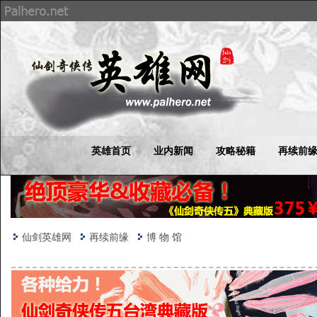
英雄首页
业内新闻
攻略秘籍
再续前
仙剑英雄网
再续前缘
博 物 馆