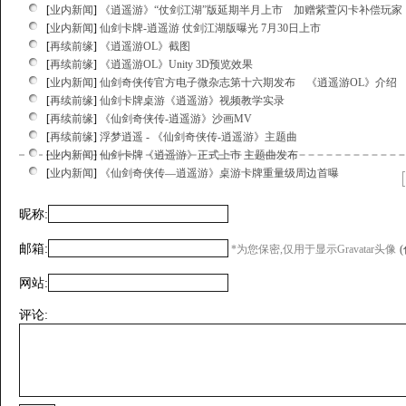
[
业内新闻
]
《逍遥游》“仗剑江湖”版延期半月上市 加赠紫萱闪卡补偿玩家
[
业内新闻
]
仙剑卡牌-逍遥游 仗剑江湖版曝光 7月30日上市
[
再续前缘
]
《逍遥游OL》截图
[
再续前缘
]
《逍遥游OL》Unity 3D预览效果
[
业内新闻
]
仙剑奇侠传官方电子微杂志第十六期发布 《逍遥游OL》介绍
[
再续前缘
]
仙剑卡牌桌游《逍遥游》视频教学实录
[
再续前缘
]
《仙剑奇侠传-逍遥游》沙画MV
[
再续前缘
]
浮梦逍遥 - 《仙剑奇侠传-逍遥游》主题曲
[
业内新闻
]
仙剑卡牌《逍遥游》正式上市 主题曲发布
[
业内新闻
]
《仙剑奇侠传—逍遥游》桌游卡牌重量级周边首曝
昵称:
邮箱:
*为您保密,仅用于显示Gravatar头像
网站:
评论: