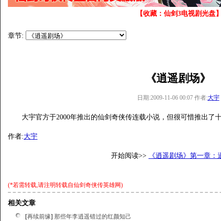
【收藏：仙剑3电视剧光盘
章节:
《逍遥剧场》
日期:2009-11-06 00:07 作者:
大宇
大宇官方于2000年推出的仙剑奇侠传连载小说，但很可惜推出了
作者:
大宇
开始阅读>>
《逍遥剧场》第一章：
(*若需转载,请注明转载自
仙剑奇侠传英雄网
)
相关文章
[
再续前缘
]
那些年李逍遥错过的红颜知己