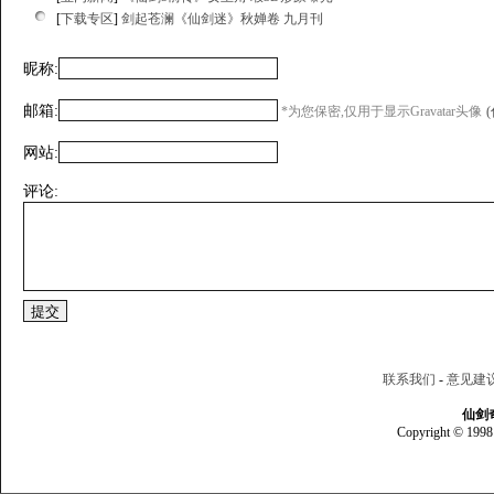
[
下载专区
]
剑起苍澜《仙剑迷》秋婵卷 九月刊
昵称:
邮箱:
*为您保密,仅用于显示Gravatar头像
网站:
评论:
联系我们
-
意见建
仙剑
Copyright © 1998 