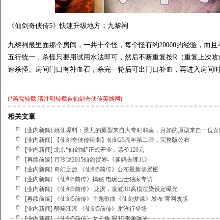
《仙剑奇侠传5》快速升级地方：九黎祠
九黎祠最里面那个房间，一共十个怪，每个怪有约20000的经验，而
五行统一，杀怪只要用试用水法即可，然后不断重复按R（重复上次攻
速杀怪。房间门口有补血石，杀完一轮后可出门口补血，再进入房间
(*若需转载,请注明转载自
仙剑奇侠传英雄网
)
相关文章
[
业内新闻
]
姚仙爆料：灵儿的原型来自大专时邻桌，月如的原型来自一位女
[
业内新闻
]
【仙剑奇侠传组曲】仙剑25周年第二弹，完整版公布
[
业内新闻
]
北京“仙剑城”正式开业：票价120元
[
再续前缘
]
月玲珑2015仙剑贺岁-《爹妈去哪儿》
[
业内新闻
]
奇幻之旅 《仙剑5前传》公布最新场景图
[
业内新闻
]
《仙剑5前传》揭秘 电玩巴士独家专访
[
业内新闻
]
《仙剑5前传》 龙溟，凌波3D高模渲染设定曝光
[
再续前缘
]
《仙剑5前传》主题歌曲《仙剑梦缘》发布 官网改版
[
业内新闻
]
醉笑江湖 《仙剑5前传》谢沧行登场
[
业内新闻
]
《仙剑5前传》女主角 瑕3D形象曝光