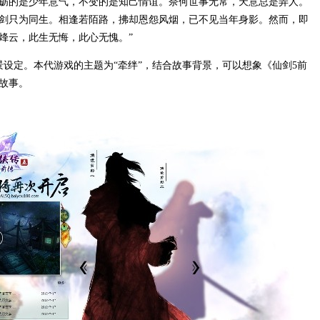
砺的是少年意气，不变的是知己情谊。奈何世事无常，天意总是弄人。
剑只为同生。相逢若陌路，拂却恩怨风烟，已不见当年身影。然而，即
烽云，此生无悔，此心无愧。”
定。本代游戏的主题为“牵绊”，结合故事背景，可以想象《仙剑5前
故事。