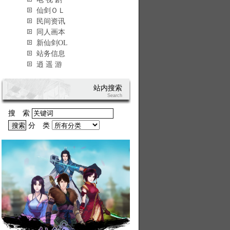
仙剑ＯＬ
民间资讯
同人画本
新仙剑OL
站务信息
逍 遥 游
站内搜索
Search
搜 索
分 类