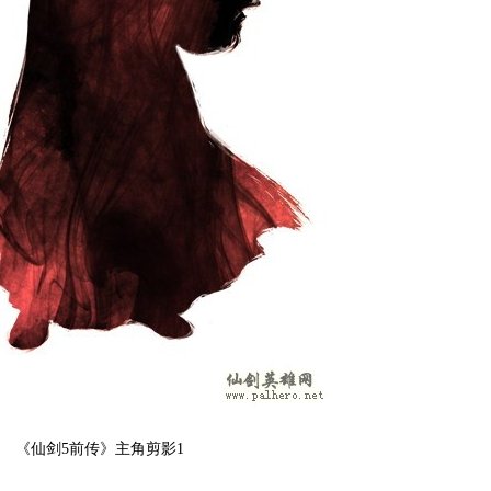
《仙剑5前传》主角剪影1