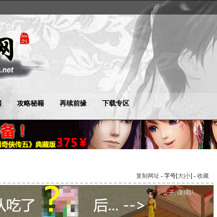
闻
攻略秘籍
再续前缘
下载专区
复制网址
- 字号[
大
|
小
] -
收藏