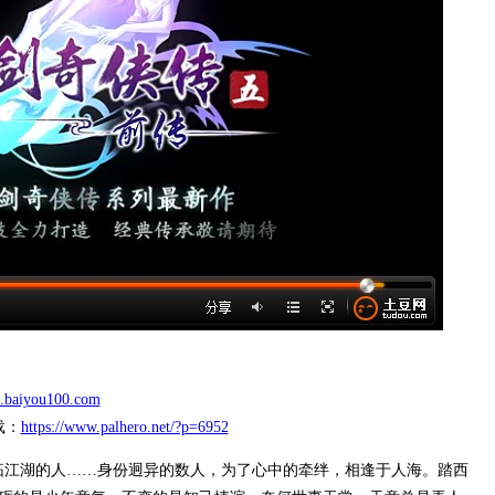
5q.baiyou100.com
载：
https://www.palhero.net/?p=6952
江湖的人……身份迥异的数人，为了心中的牵绊，相逢于人海。踏西