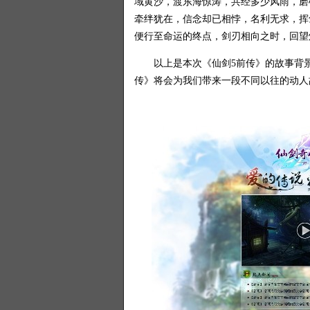
域黄沙，渡东海惊涛，共经多少风雨，磨
牵绊犹在，信念却已相悖，名利无求，挥
便行至命运的终点，剑刃相向之时，回望
以上是本次《仙剑5前传》的故事背景设
传》将会为我们带来一段不同以往的动人