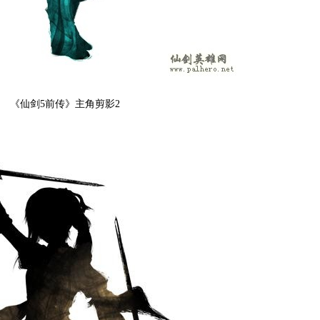
《仙剑5前传》主角剪影2