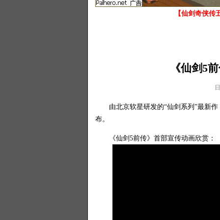
【仙剑奇侠传五
《仙剑5
日
由北京软星研发的“仙剑系列”最新作《
布。
《仙剑5前传》首部宣传动画欣赏：