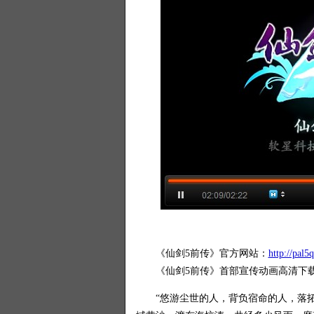
《仙剑5前传》官方网站：
http://pal
《仙剑5前传》首部宣传动画高清下
“悠游尘世的人，背负宿命的人，落拓